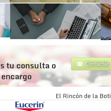
s tu consulta o
Contactar
encargo
El Rincón de la Bot