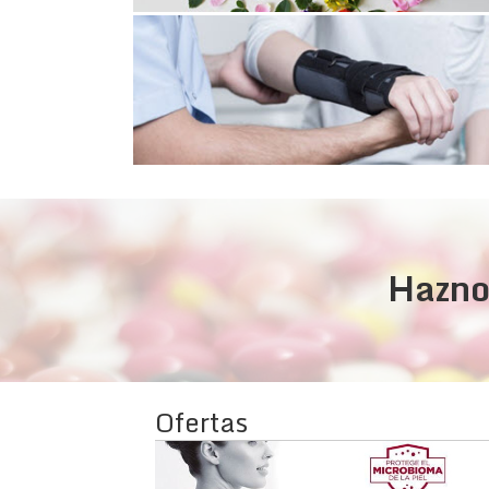
Hazno
Ofertas