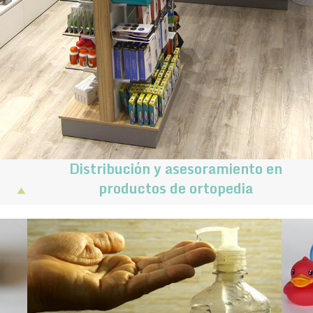
Distribución y asesoramiento en
productos de ortopedia