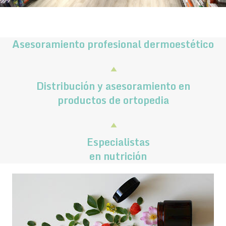
Asesoramiento profesional dermoestético
Distribución y asesoramiento en
productos de ortopedia
Especialistas
en nutrición