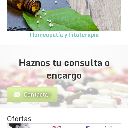
Homeopatía y Fitoterapia
Haznos tu consulta o
encargo
Contactar
Ofertas