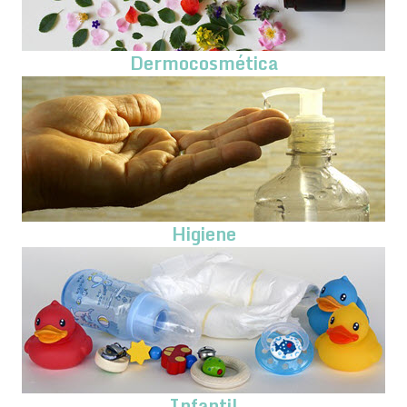
Dermocosmética
Higiene
Infantil