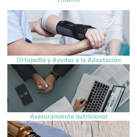
Ortopedia y Ayudas a la Adaptación
Asesoramiento nutricional