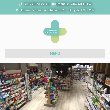
Tel: 978 73 22 43
Urgencias: 686 43 15 06
Horario: de lunes a sábado de 9h - 14h y de 17h a 20h
MENÚ