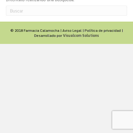
© 2018 Farmacia Calamocha |
Aviso Legal
|
Política de privacidad
|
Desarrollado por
Visualcom Solutions