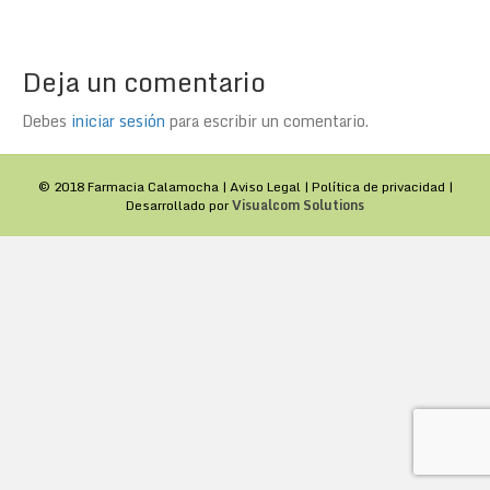
Deja un comentario
Debes
iniciar sesión
para escribir un comentario.
© 2018 Farmacia Calamocha |
Aviso Legal
|
Política de privacidad
|
Desarrollado por
Visualcom Solutions