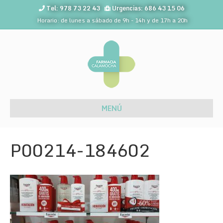
Tel: 978 73 22 43
Urgencias: 686 43 15 06
Horario: de lunes a sábado de 9h - 14h y de 17h a 20h
MENÚ
P00214-184602