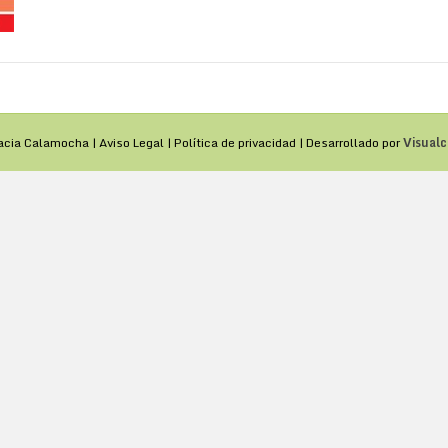
acia Calamocha |
Aviso Legal
|
Política de privacidad
| Desarrollado por
Visualc