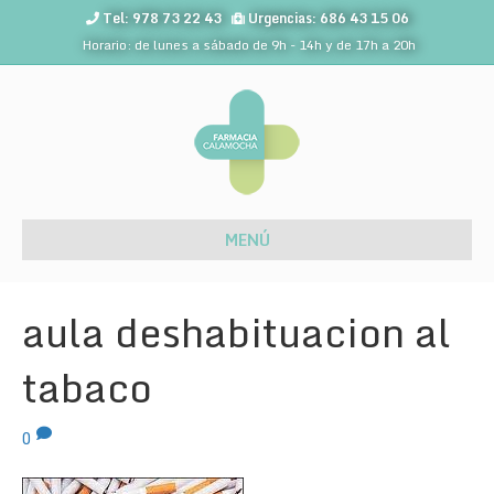
Tel: 978 73 22 43
Urgencias: 686 43 15 06
Horario: de lunes a sábado de 9h - 14h y de 17h a 20h
MENÚ
aula deshabituacion al
tabaco
0