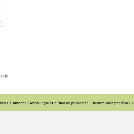
ario.
acia Calamocha |
Aviso Legal
|
Política de privacidad
| Desarrollado por
Visualc