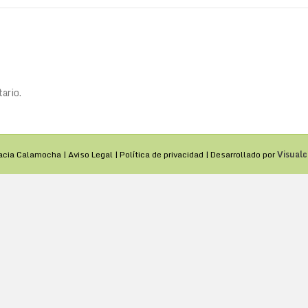
ario.
acia Calamocha |
Aviso Legal
|
Política de privacidad
| Desarrollado por
Visualc