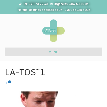
Tel: 978 73 22 43
Urgencias: 686 43 15 06
Horario: de lunes a sábado de 9h - 14h y de 17h a 20h
MENÚ
LA-TOS~1
0