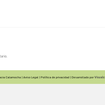
ario.
acia Calamocha |
Aviso Legal
|
Política de privacidad
| Desarrollado por
Visualc