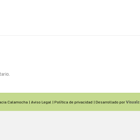
ario.
acia Calamocha |
Aviso Legal
|
Política de privacidad
| Desarrollado por
Visualc