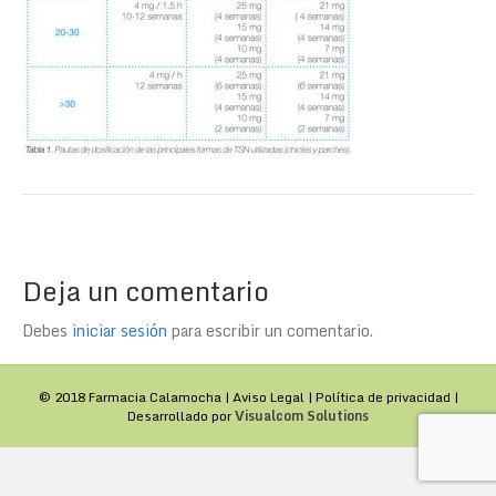
Deja un comentario
Debes
iniciar sesión
para escribir un comentario.
© 2018 Farmacia Calamocha |
Aviso Legal
|
Política de privacidad
|
Desarrollado por
Visualcom Solutions