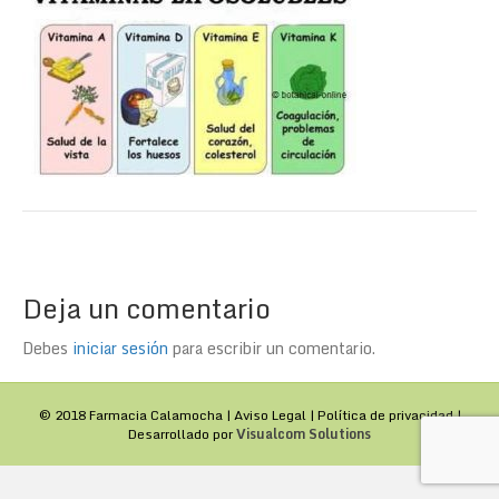
Deja un comentario
Debes
iniciar sesión
para escribir un comentario.
© 2018 Farmacia Calamocha |
Aviso Legal
|
Política de privacidad
|
Desarrollado por
Visualcom Solutions