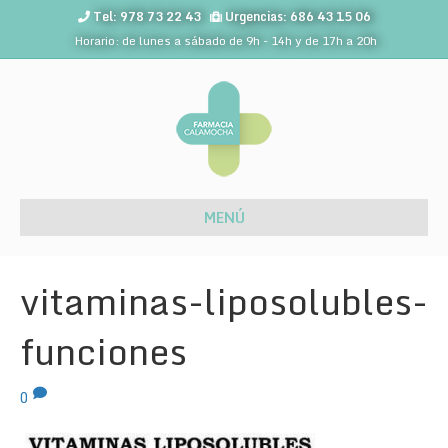
Tel: 978 73 22 43
Urgencias: 686 43 15 06
Horario: de lunes a sábado de 9h - 14h y de 17h a 20h
MENÚ
vitaminas-liposolubles-
funciones
0